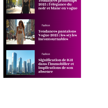
Tendances printemps
2025 : l’élégance du
noir et blanc en vogue
Fashion
Tendances pantalons
Vogue 2025 : les styles
incontournables
Fashion
Signification de IGH
dans l’immobilier et
implications de son
absence