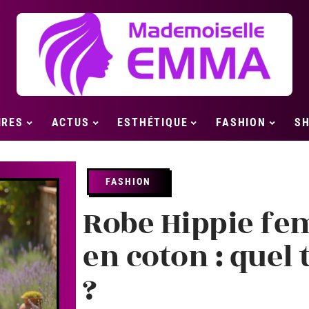
IRES
ACTUS
ESTHÉTIQUE
FASHION
SH
FASHION
Robe Hippie fe
en coton : quel 
?