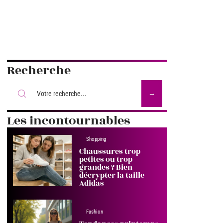
Recherche
Les incontournables
Shopping
Chaussures trop
petites ou trop
grandes ? Bien
décrypter la taille
Adidas
Fashion