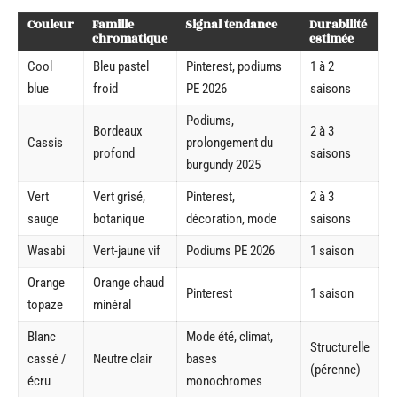
Couleur
Famille
Signal tendance
Durabilité
chromatique
estimée
Cool
Bleu pastel
Pinterest, podiums
1 à 2
blue
froid
PE 2026
saisons
Podiums,
Bordeaux
2 à 3
Cassis
prolongement du
profond
saisons
burgundy 2025
Vert
Vert grisé,
Pinterest,
2 à 3
sauge
botanique
décoration, mode
saisons
Wasabi
Vert-jaune vif
Podiums PE 2026
1 saison
Orange
Orange chaud
Pinterest
1 saison
topaze
minéral
Blanc
Mode été, climat,
Structurelle
cassé /
Neutre clair
bases
(pérenne)
écru
monochromes