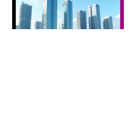
Fashion
Signification de IGH
dans l’immobilier et
implications de son
absence