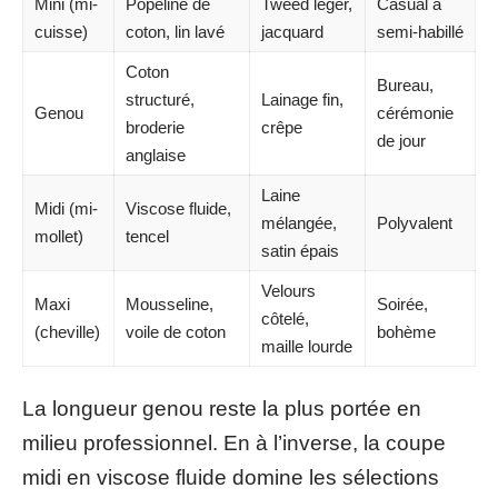
Mini (mi-
Popeline de
Tweed léger,
Casual à
cuisse)
coton, lin lavé
jacquard
semi-habillé
Coton
Bureau,
structuré,
Lainage fin,
Genou
cérémonie
broderie
crêpe
de jour
anglaise
Laine
Midi (mi-
Viscose fluide,
mélangée,
Polyvalent
mollet)
tencel
satin épais
Velours
Maxi
Mousseline,
Soirée,
côtelé,
(cheville)
voile de coton
bohème
maille lourde
La longueur genou reste la plus portée en
milieu professionnel. En à l’inverse, la coupe
midi en viscose fluide domine les sélections