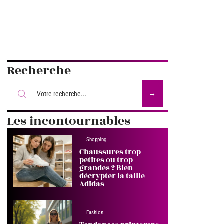
Recherche
Les incontournables
Shopping
Chaussures trop
petites ou trop
grandes ? Bien
décrypter la taille
Adidas
Fashion