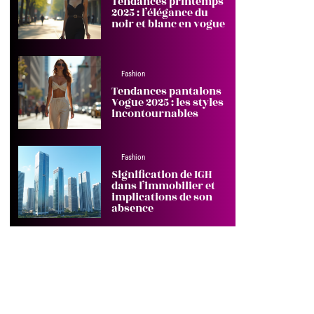
Tendances printemps
2025 : l’élégance du
noir et blanc en vogue
Fashion
Tendances pantalons
Vogue 2025 : les styles
incontournables
Fashion
Signification de IGH
dans l’immobilier et
implications de son
absence